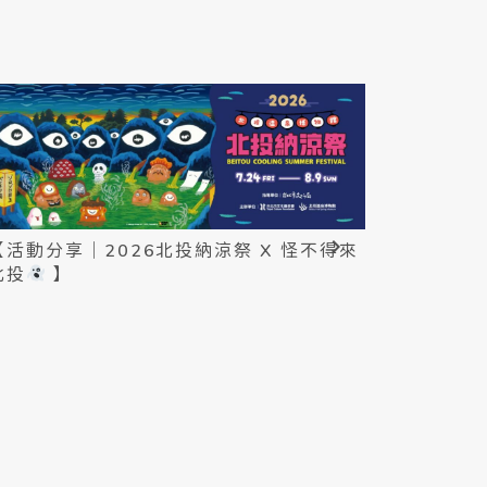
【活動分享｜2026北投納涼祭 X 怪不得來
北投
】
【活動分
同慶守幸