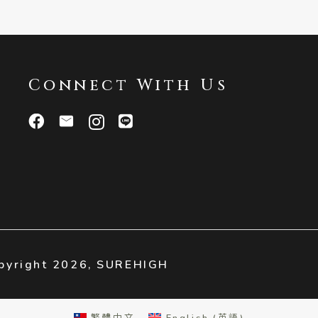
Connect With Us
ight 2026,
SUREHIGH
繁體中文
English
(
英語
)