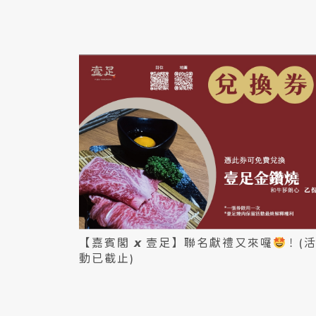
【嘉賓閣 𝙭 壹足】聯名獻禮又來囉
！(
動已截止)