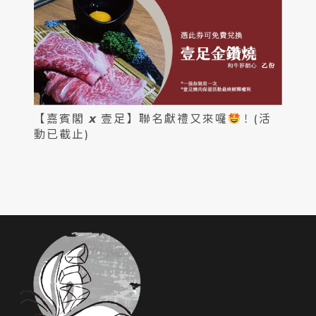
【嘉賓閣 𝙭 壹足】聯名獻禮又來囉
！(活
動已截止)