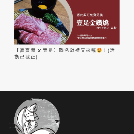
【嘉賓閣 𝙭 壹足】聯名獻禮又來囉
！(活
動已截止)