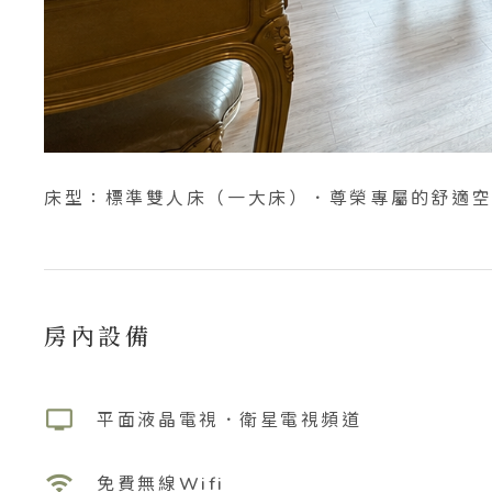
床型：標準雙人床（一大床）
．尊榮專屬的舒適
房內設備
tv
平面液晶電視．衛星電視頻道
wifi
免費無線Wifi