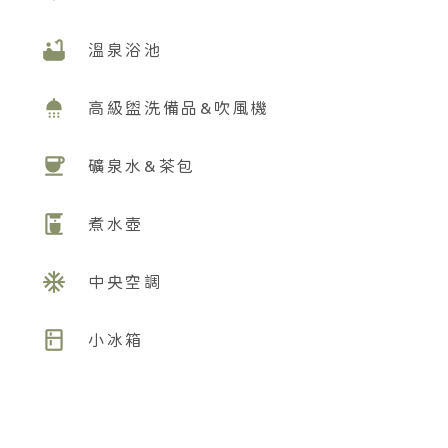
bathtub
溫泉浴池
shower
高級盥洗備品&吹風機
coffee
礦泉水&茶包
coffee_maker
煮水壺
ac_unit
中央空調
kitchen
小冰箱