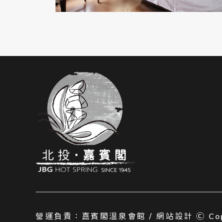
營運負責：嘉賓閣溫泉會館 / 網站設計 Ⓒ Copyr