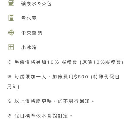
coffee
礦泉水&茶包
coffee_maker
煮水壺
ac_unit
中央空調
kitchen
小冰箱
※ 房價價格另加10% 服務費 (原價10%服務費)
※ 每房限加一人，加床費用$800 (特殊例假日
另計)
※ 以上價格變更時，恕不另行通知。
※ 假日標準依本會館訂定。