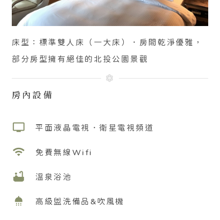
床型：標準雙人床（一大床）
．房間乾淨優雅，
部分房型擁有絕佳的北投公園景觀
房內設備
tv
平面液晶電視．衛星電視頻道
wifi
免費無線Wifi
bathtub
溫泉浴池
shower
高級盥洗備品&吹風機