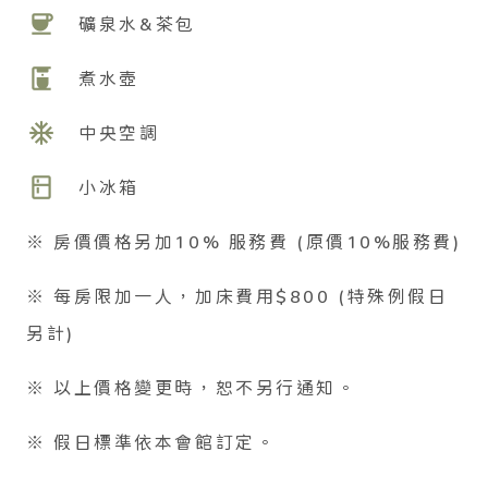
coffee
礦泉水&茶包
coffee_maker
煮水壺
ac_unit
中央空調
kitchen
小冰箱
※ 房價價格另加10% 服務費 (原價10%服務費)
※ 每房限加一人，加床費用$800 (特殊例假日
另計)
※ 以上價格變更時，恕不另行通知。
※ 假日標準依本會館訂定。