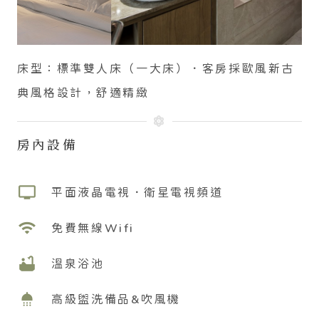
床型：標準雙人床（一大床）
．
客房採歐風新古
典風格設計，舒適精緻
房內設備
tv
平面液晶電視．衛星電視頻道
wifi
免費無線Wifi
bathtub
溫泉浴池
shower
高級盥洗備品&吹風機