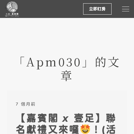
立即訂房
「apm030」的文
章
7 個月前
【嘉賓閣 𝙭 壹足】聯
名獻禮又來囉
！(活