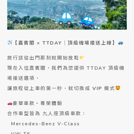
【嘉賓閣 × TTDAY｜頂級機場接送上線】
旅行該從出門那刻就開始放鬆
現在入住嘉賓閣，我們為您提供 TTDAY 頂級機
場接送選項，
讓旅程從上車的第一秒，就切換成
VIP
模式
豪華車款・尊榮體驗
合作車型皆為 九人座頂級車款：
Mercedes-Benz V-Class
VW T6