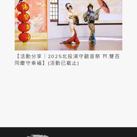
【活動分享｜2025北投湯守觀音祭 ⛩.雙百
同慶守幸福】(活動已截止)