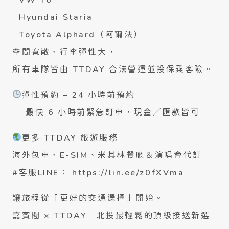
Hyundai Staria
Toyota Alphard（阿爾法）
空間寬敞、行李彈性大，
所有車隊皆由 TTDAY 合法營運並投保乘客險。
彈性預約 – 24 小時前預約
最快 6 小時前緊急訂車，現金／匯款皆可
更多 TTDAY 旅遊服務
海外包車、E-SIM、米其林餐廳＆演唱會代訂
#客服LINE： https://lin.ee/z0fXVma
讓旅程從「更好的交通選擇」開始。
嘉賓閣 × TTDAY｜北投最輕鬆的頂級接送新選